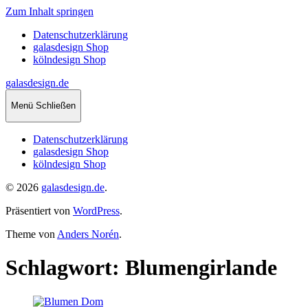
Zum Inhalt springen
Datenschutzerklärung
galasdesign Shop
kölndesign Shop
galasdesign.de
Menü
Schließen
Datenschutzerklärung
galasdesign Shop
kölndesign Shop
© 2026
galasdesign.de
.
Präsentiert von
WordPress
.
Theme von
Anders Norén
.
Schlagwort:
Blumengirlande