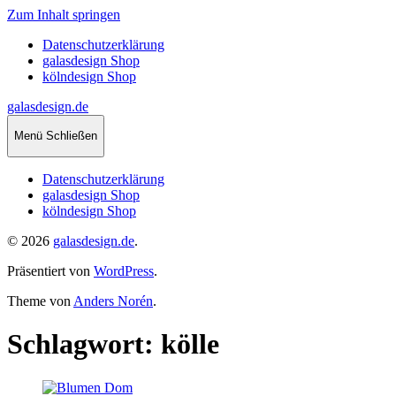
Zum Inhalt springen
Datenschutzerklärung
galasdesign Shop
kölndesign Shop
galasdesign.de
Menü
Schließen
Datenschutzerklärung
galasdesign Shop
kölndesign Shop
© 2026
galasdesign.de
.
Präsentiert von
WordPress
.
Theme von
Anders Norén
.
Schlagwort:
kölle